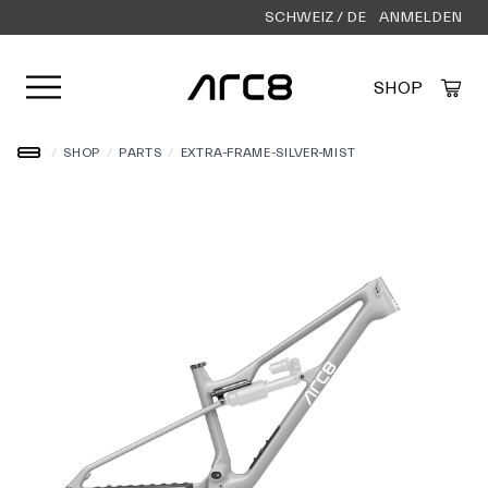
SCHWEIZ / DE
ANMELDEN
Menü öffnen
SHOP
Created by Alfa Design
from the Noun Project
/
SHOP
/
PARTS
/
EXTRA-FRAME-SILVER-MIST