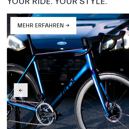
YOUR RIDE. YOUR STYLE.
MEHR ERFAHREN →
→