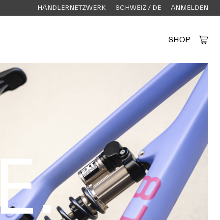
HÄNDLERNETZWERK
SCHWEIZ / DE
ANMELDEN
SHOP
Created by Alfa Design
from the Noun Project
E.