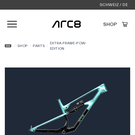
SCHWEIZ / DE
Menü öffnen
SHOP
Created by Alfa Design
from the Noun Project
EXTRA-FRAME-POW-
/
SHOP
/
PARTS
/
EDITION