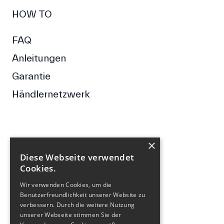
HOW TO
FAQ
Anleitungen
Garantie
Händlernetzwerk
×
FOLGE UNS
Diese Webseite verwendet
Cookies.
Facebook
Wir verwenden Cookies, um die
Instagram
Benutzerfreundlichkeit unserer Website zu
verbessern. Durch die weitere Nutzung
NEWSLETTER
unserer Webseite stimmen Sie der