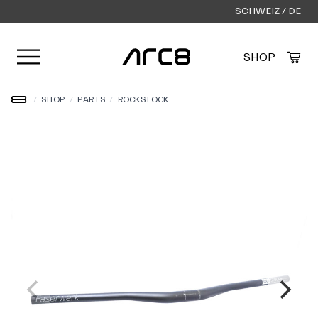
SCHWEIZ / DE
Menü öffnen
SHOP
Created by Alfa Design
from the Noun Project
/
SHOP
/
PARTS
/
ROCKSTOCK