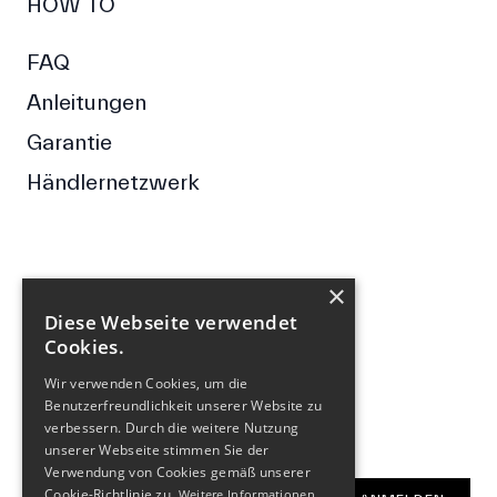
HOW TO
FAQ
Anleitungen
Garantie
Händlernetzwerk
×
FOLGE UNS
Diese Webseite verwendet
Cookies.
Facebook
Wir verwenden Cookies, um die
Instagram
Benutzerfreundlichkeit unserer Website zu
verbessern. Durch die weitere Nutzung
NEWSLETTER
unserer Webseite stimmen Sie der
Verwendung von Cookies gemäß unserer
E-Mail-Adresse
Cookie-Richtlinie zu.
Weitere Informationen