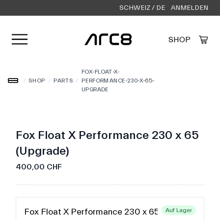
SCHWEIZ / DE
ANMELDEN
Menü öffnen
SHOP
Created by Alfa Design
from the Noun Project
FOX-FLOAT-X-
/
SHOP
/
PARTS
/
PERFORMANCE-230-X-65-
UPGRADE
Fox Float X Performance 230 x 65
(Upgrade)
400,00 CHF
Fox Float X Performance 230 x 65
Auf Lager