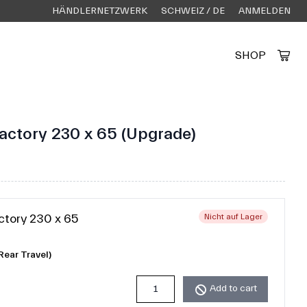
HÄNDLERNETZWERK
SCHWEIZ / DE
ANMELDEN
SHOP
Created by Alfa Design
from the Noun Project
Factory 230 x 65 (Upgrade)
ctory 230 x 65
Nicht auf Lager
Rear Travel)
Add to cart