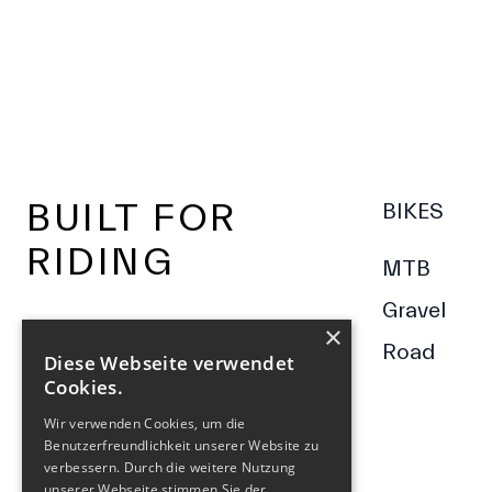
Footer
BUILT FOR
BIKES
RIDING
MTB
Gravel
×
Road
Diese Webseite verwendet
Cookies.
Wir verwenden Cookies, um die
Benutzerfreundlichkeit unserer Website zu
verbessern. Durch die weitere Nutzung
unserer Webseite stimmen Sie der