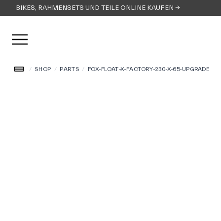
BIKES, RAHMENSETS UND TEILE ONLINE KAUFEN →
Menü öffnen
/
SHOP
/
PARTS
/
FOX-FLOAT-X-FACTORY-230-X-65-UPGRADE