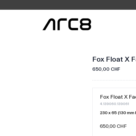
Fox Float X 
650,00 CHF
Fox Float X Fa
4.139060.139061
230 x 65 (130 mm 
650,00 CHF