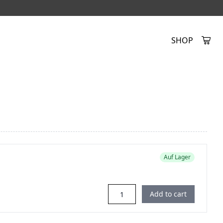
SHOP
Created by Alfa Design
from the Noun Project
Auf Lager
Add to cart