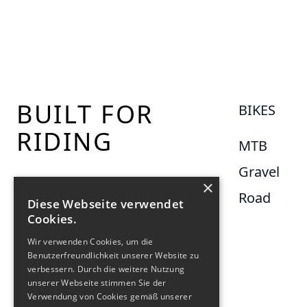
Footer
BUILT FOR
BIKES
RIDING
MTB
Gravel
×
Road
Diese Webseite verwendet
Cookies.
Wir verwenden Cookies, um die
Benutzerfreundlichkeit unserer Website zu
verbessern. Durch die weitere Nutzung
unserer Webseite stimmen Sie der
Verwendung von Cookies gemäß unserer