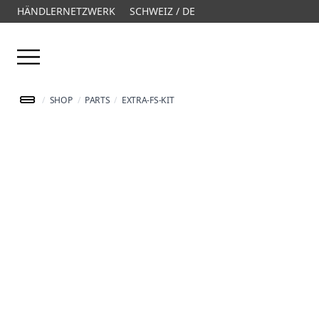
HÄNDLERNETZWERK
SCHWEIZ / DE
Menü öffnen
/
SHOP
/
PARTS
/
EXTRA-FS-KIT