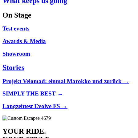
What keeps us going
On Stage
Test events
Awards & Media
Showroom
Stories
Projekt Velomad: einmal Marokko und zurück →
SIMPLY THE BEST →
Langzeittest Evolve FS →
YOUR RIDE.