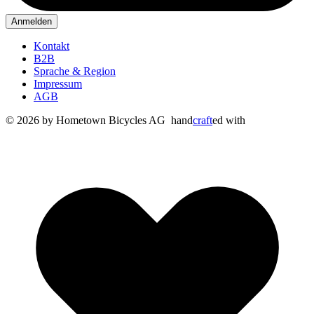
Anmelden
Kontakt
B2B
Sprache & Region
Impressum
AGB
© 2026 by Hometown Bicycles AG
hand
craft
ed with