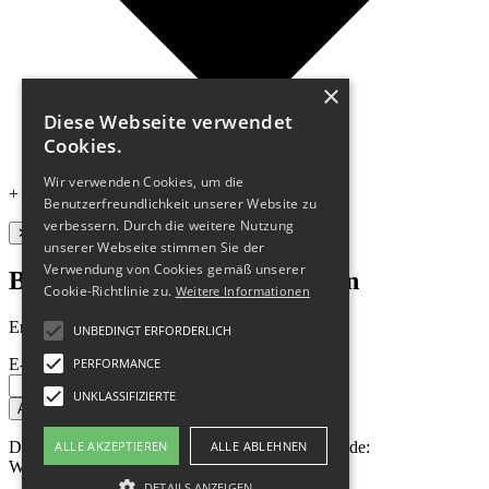
×
Diese Webseite verwendet
Cookies.
Wir verwenden Cookies, um die
+ hosted by
cyon
Benutzerfreundlichkeit unserer Website zu
verbessern. Durch die weitere Nutzung
✕
unserer Webseite stimmen Sie der
Verwendung von Cookies gemäß unserer
Bleibe stets auf dem Laufenden
Cookie-Richtlinie zu.
Weitere Informationen
Erhalte 10 % Rabatt auf deine erste Bestellung!
UNBEDINGT ERFORDERLICH
PERFORMANCE
E-Mail
*
UNKLASSIFIZIERTE
Absenden
ALLE AKZEPTIEREN
ALLE ABLEHNEN
Danke für deine Anmeldung! Dein Gutschein-Code:
WELCOME10
DETAILS ANZEIGEN