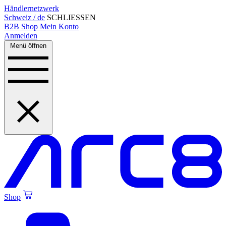
Händlernetzwerk
Schweiz / de
SCHLIESSEN
B2B Shop
Mein Konto
Anmelden
Menü öffnen
Shop
Created by Alfa Design
from the Noun Project