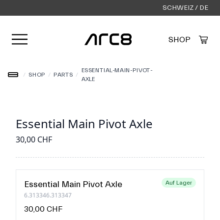
SCHWEIZ / DE
Menü öffnen
SHOP
Created by Alfa Design
from the Noun Project
ESSENTIAL-MAIN-PIVOT-
/
SHOP
/
PARTS
/
AXLE
Essential Main Pivot Axle
30,00 CHF
Essential Main Pivot Axle
Auf Lager
6.313346.313347
30,00 CHF