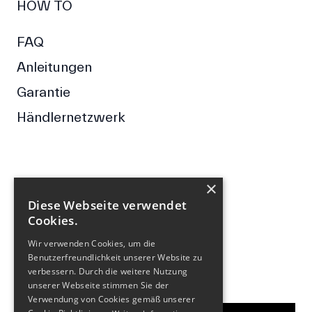
HOW TO
FAQ
Anleitungen
Garantie
Händlernetzwerk
×
FOLGE UNS
Diese Webseite verwendet
Cookies.
Facebook
Wir verwenden Cookies, um die
Instagram
Benutzerfreundlichkeit unserer Website zu
verbessern. Durch die weitere Nutzung
NEWSLETTER
unserer Webseite stimmen Sie der
Verwendung von Cookies gemäß unserer
E-Mail-Adresse