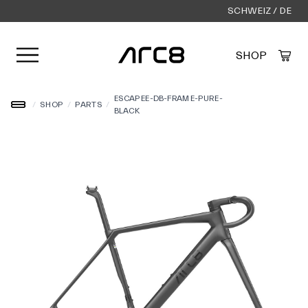
SCHWEIZ / DE
Menü öffnen
SHOP
Created by Alfa Design
from the Noun Project
ESCAPEE-DB-FRAME-PURE-
/
SHOP
/
PARTS
/
BLACK