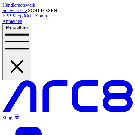
Händlernetzwerk
Schweiz / de
SCHLIESSEN
B2B Shop
Mein Konto
Anmelden
Menü öffnen
Shop
Created by Alfa Design
from the Noun Project