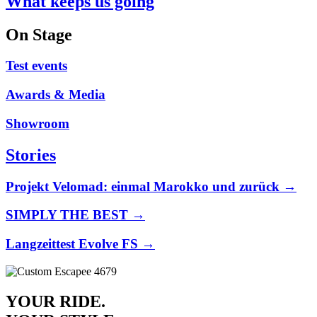
What keeps us going
On Stage
Test events
Awards & Media
Showroom
Stories
Projekt Velomad: einmal Marokko und zurück →
SIMPLY THE BEST →
Langzeittest Evolve FS →
YOUR RIDE.