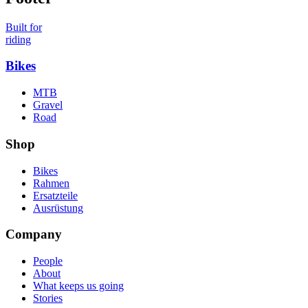
Built for
riding
Bikes
MTB
Gravel
Road
Shop
Bikes
Rahmen
Ersatzteile
Ausrüstung
Company
People
About
What keeps us going
Stories