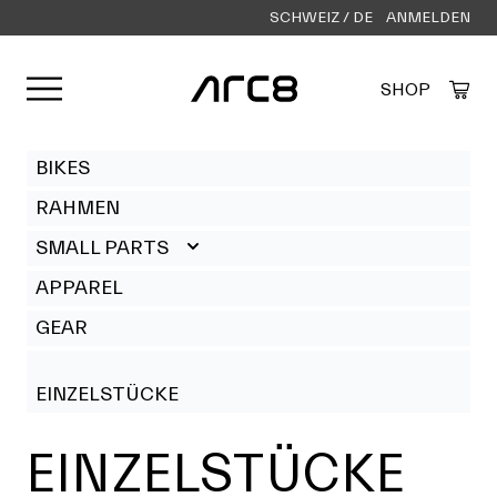
SCHWEIZ / DE
ANMELDEN
Menü öffnen
SHOP
Created by Alfa Design
from the Noun Project
BIKES
RAHMEN
SMALL PARTS
APPAREL
GEAR
EINZELSTÜCKE
EINZELSTÜCKE