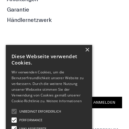
Garantie
Händlernetzwerk
×
FOLGE UNS
Diese Webseite verwendet
Cookies.
Facebook
Wir verwenden Cookies, um die
Instagram
Benutzerfreundlichkeit unserer Website zu
verbessern. Durch die weitere Nutzung
NEWSLETTER
unserer Webseite stimmen Sie der
Verwendung von Cookies gemäß unserer
E-Mail-Adresse
Cookie-Richtlinie zu.
Weitere Informationen
ANMELDEN
UNBEDINGT ERFORDERLICH
PERFORMANCE
UNKLASSIFIZIERTE