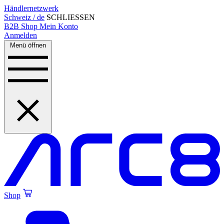
Händlernetzwerk
Schweiz / de
SCHLIESSEN
B2B Shop
Mein Konto
Anmelden
Menü öffnen
Shop
Created by Alfa Design
from the Noun Project