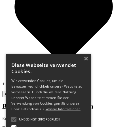
×
Diese Webseite verwendet
Cookies.
Wir verwenden Cookies, um die
+ hosted by
cyon
Benutzerfreundlichkeit unserer Website zu
verbessern. Durch die weitere Nutzung
✕
unserer Webseite stimmen Sie der
Verwendung von Cookies gemäß unserer
Bleibe stets auf dem Laufenden
Cookie-Richtlinie zu.
Weitere Informationen
Erhalte 10 % Rabatt auf deine erste Bestellung!
UNBEDINGT ERFORDERLICH