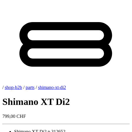
/
shop-b2b
/
parts
/
shimano-xt-di2
Shimano XT Di2
799,00 CHF
Shimano XT Di2
p.312652