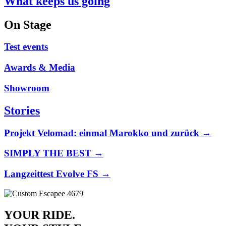
What keeps us going
On Stage
Test events
Awards & Media
Showroom
Stories
Projekt Velomad: einmal Marokko und zurück →
SIMPLY THE BEST →
Langzeittest Evolve FS →
YOUR RIDE.