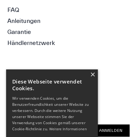
FAQ
Anleitungen
Garantie
Händlernetzwerk
×
FOLGE UNS
Diese Webseite verwendet
Cookies.
Facebook
Wir verwenden Cookies, um die
Instagram
Benutzerfreundlichkeit unserer Website zu
verbessern. Durch die weitere Nutzung
NEWSLETTER
unserer Webseite stimmen Sie der
Verwendung von Cookies gemäß unserer
E-Mail-Adresse
Cookie-Richtlinie zu.
Weitere Informationen
ANMELDEN