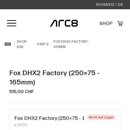
SCHWEIZ / DE
Menü öffnen
SHOP
Created by Alfa Design
from the Noun Project
SHOP-
FOX-DHX2-FACTORY-
/
/
PARTS
/
B2B
165MM
Fox DHX2 Factory (250×75 -
165mm)
515,00 CHF
Fox DHX2 Factory (250×75 - 165mm)
Nicht auf Lager
p.312712