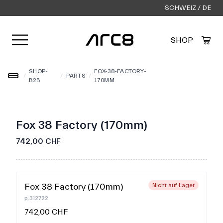
SCHWEIZ / DE
Menü öffnen
SHOP
Created by Alfa Design
from the Noun Project
SHOP-
FOX-38-FACTORY-
/
/
PARTS
/
B2B
170MM
Fox 38 Factory (170mm)
742,00 CHF
Fox 38 Factory (170mm)
Nicht auf Lager
p.312722
742,00 CHF