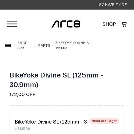
SCHWEIZ / DE
Menü öffnen
SHOP
Created by Alfa Design
from the Noun Project
SHOP-
BIKEYOKE-DIVINE-SL-
/
/
PARTS
/
B2B
125MM
BikeYoke Divine SL (125mm -
30.9mm)
172,00 CHF
BikeYoke Divine SL (125mm - 30.9mm)
Nicht auf Lager
p.312599