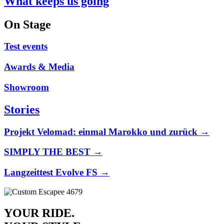
What keeps us going
On Stage
Test events
Awards & Media
Showroom
Stories
Projekt Velomad: einmal Marokko und zurück →
SIMPLY THE BEST →
Langzeittest Evolve FS →
YOUR RIDE.