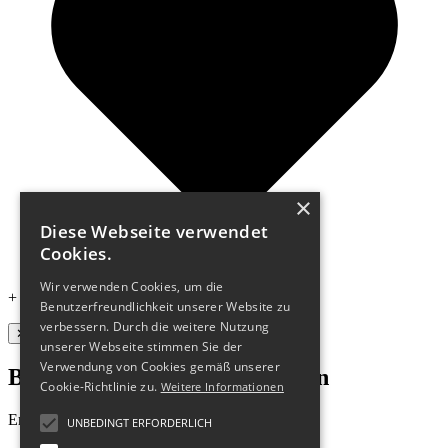
×
Diese Webseite verwendet
Cookies.
Wir verwenden Cookies, um die
+ hosted by
cyon
Benutzerfreundlichkeit unserer Website zu
verbessern. Durch die weitere Nutzung
✕
unserer Webseite stimmen Sie der
Verwendung von Cookies gemäß unserer
Bleibe stets auf dem Laufenden
Cookie-Richtlinie zu.
Weitere Informationen
Erhalte 10 % Rabatt auf deine erste Bestellung!
UNBEDINGT ERFORDERLICH