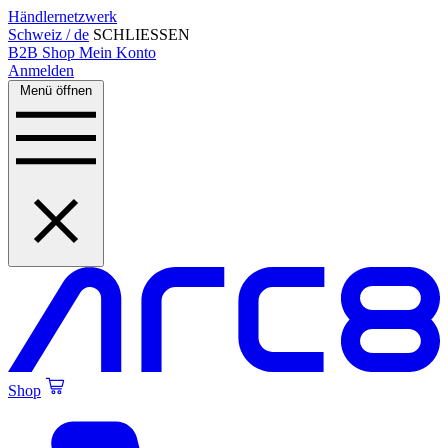
Händlernetzwerk
Schweiz / de
SCHLIESSEN
B2B Shop
Mein Konto
Anmelden
Menü öffnen
Shop
Created by Alfa Design
from the Noun Project