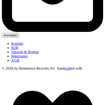
Anmelden
Kontakt
B2B
Sprache & Region
Impressum
AGB
© 2026 by Hometown Bicycles AG
hand
craft
ed with