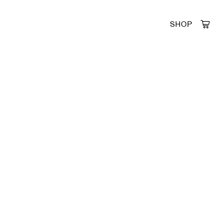
SHOP
Created by Alfa Design
from the Noun Project