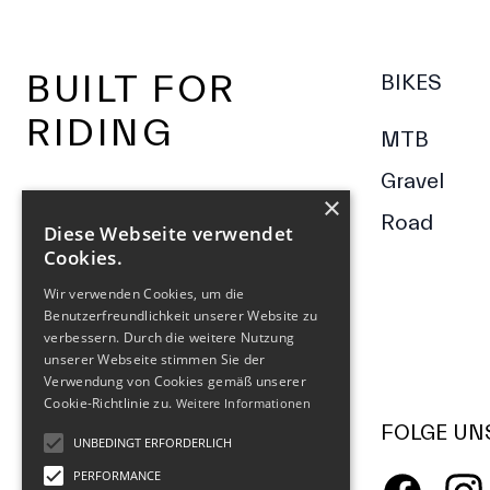
Footer
BUILT FOR
BIKES
RIDING
MTB
Gravel
×
Road
Diese Webseite verwendet
Cookies.
Wir verwenden Cookies, um die
Benutzerfreundlichkeit unserer Website zu
verbessern. Durch die weitere Nutzung
unserer Webseite stimmen Sie der
Verwendung von Cookies gemäß unserer
Cookie-Richtlinie zu.
Weitere Informationen
FOLGE UN
UNBEDINGT ERFORDERLICH
PERFORMANCE