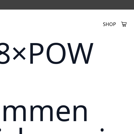
SHOP
Created by Alfa Design
from the Noun Project
8×POW
ammen