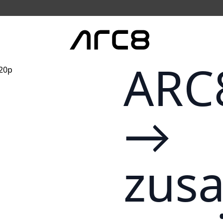
ARC
→
zus