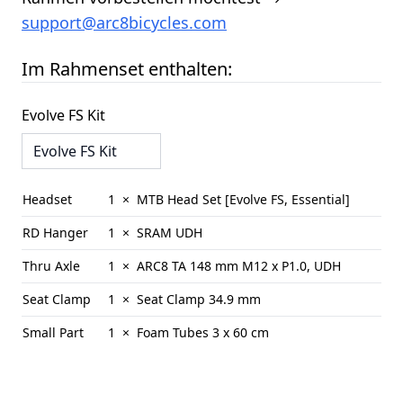
support@arc8bicycles.com
Im Rahmenset enthalten:
Evolve FS Kit
Select
Headset
1 ×
MTB Head Set [Evolve FS, Essential]
RD Hanger
1 ×
SRAM UDH
Thru Axle
1 ×
ARC8 TA 148 mm
M12 x P1.0, UDH
Seat Clamp
1 ×
Seat Clamp
34.9 mm
Small Part
1 ×
Foam Tubes
3 x 60 cm