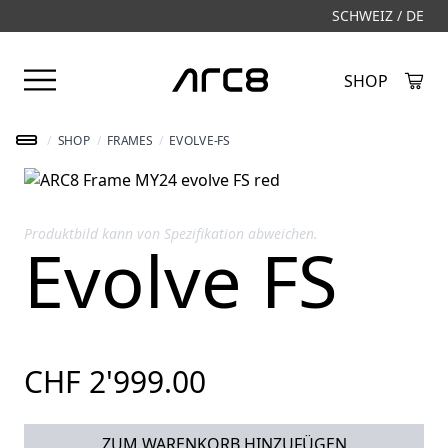
SCHWEIZ / DE
Menü öffnen
SHOP
Created by Alfa Design
from the Noun Project
/
SHOP
/
FRAMES
/
EVOLVE-FS
Produktbild kann von Spezifikation abweichen.
Evolve FS
CHF 2'999.00
ZUM WARENKORB HINZUFÜGEN