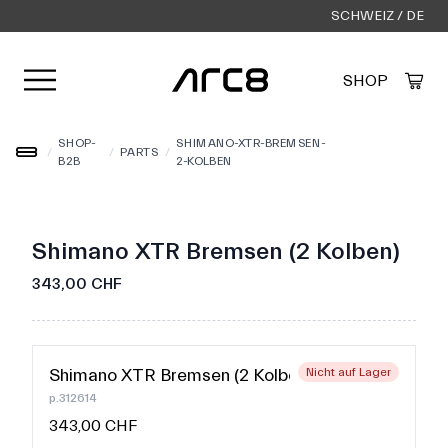
SCHWEIZ / DE
Menü öffnen
SHOP
Created by Alfa Design
from the Noun Project
SHOP-
SHIMANO-XTR-BREMSEN-
/
/
PARTS
/
B2B
2-KOLBEN
Shimano XTR Bremsen (2 Kolben)
343,00 CHF
Shimano XTR Bremsen (2 Kolben)
Nicht auf Lager
p.312614
343,00 CHF