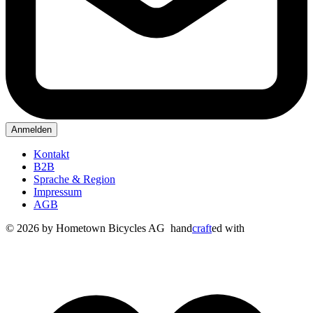
Anmelden
Kontakt
B2B
Sprache & Region
Impressum
AGB
© 2026 by Hometown Bicycles AG
hand
craft
ed with