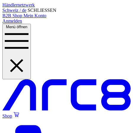
Händlernetzwerk
Schweiz / de
SCHLIESSEN
B2B Shop
Mein Konto
Anmelden
Menü öffnen
Shop
Created by Alfa Design
from the Noun Project