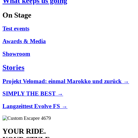
What keeps us going
On Stage
Test events
Awards & Media
Showroom
Stories
Projekt Velomad: einmal Marokko und zurück →
SIMPLY THE BEST →
Langzeittest Evolve FS →
YOUR RIDE.