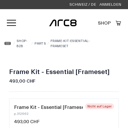
SCHWEIZ / DE
ANMELDEN
Menü öffnen
SHOP
Created by Alfa Design
from the Noun Project
SHOP-
FRAME-KIT-ESSENTIAL-
/
/
PARTS
/
B2B
FRAMESET
Frame Kit - Essential [Frameset]
493,00 CHF
Frame Kit - Essential [Frameset]
Nicht auf Lager
p.312662
493,00 CHF