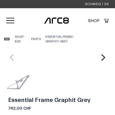
SCHWEIZ / DE
Menü öffnen
SHOP
Created by Alfa Design
from the Noun Project
SHOP-
ESSENTIAL-FRAME-
/
/
PARTS
/
B2B
GRAPHIT-GREY
Essential Frame Graphit Grey
742,00 CHF