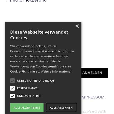
×
FOLGE UNS
Diese Webseite verwendet
Cookies.
Facebook
Wir verwenden Cookies, um die
Instagram
Benutzerfreundlichkeit unserer Website zu
verbessern. Durch die weitere Nutzung
NEWSLETTER
unserer Webseite stimmen Sie der
Verwendung von Cookies gemäß unserer
E-Mail-Adresse
Cookie-Richtlinie zu.
Weitere Informationen
ANMELDEN
UNBEDINGT ERFORDERLICH
PERFORMANCE
UNKLASSIFIZIERTE
KONTAKT
B2B
SPRACHE & REGION
IMPRESSUM
AGB
ALLE AKZEPTIEREN
ALLE ABLEHNEN
© 2026 by Hometown Bicycles AG
hand
craft
ed with