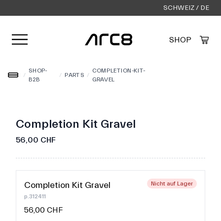
SCHWEIZ / DE
Menü öffnen
SHOP
Created by Alfa Design
from the Noun Project
SHOP-
COMPLETION-KIT-
/
/
PARTS
/
B2B
GRAVEL
Completion Kit Gravel
56,00 CHF
Completion Kit Gravel
Nicht auf Lager
p.312411
56,00 CHF