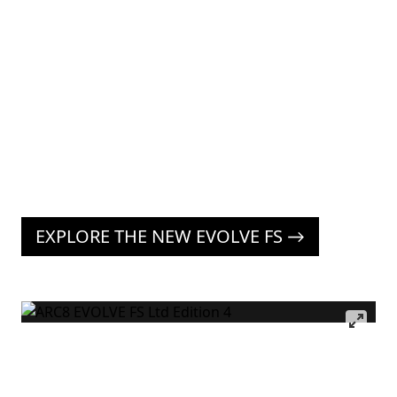
überarbeitetes Layup
konnten wir die Steifigkeit
um 4% erhöhen. Damit lässt
du jeden Anstieg alt
aussehen!
EXPLORE THE NEW EVOLVE FS →