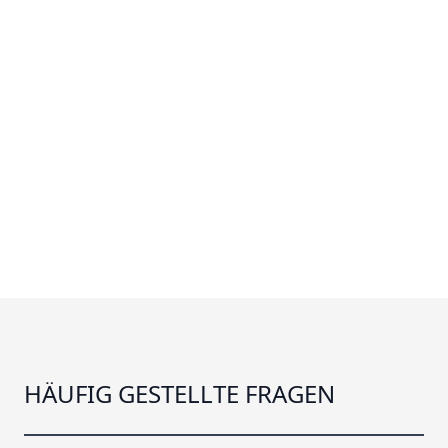
Shimano XTR
Gruppe mit
ceramicspeed
upzugraden.
HÄUFIG GESTELLTE FRAGEN