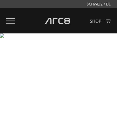
SCHWEIZ / DE
Menü öffnen
SHOP
Created by Alfa Design
from the Noun Project
THE EVOLUTION OF
CROSS COUNTRY
Das neue Evolve FS ist jetzt
noch schneller: durch ein