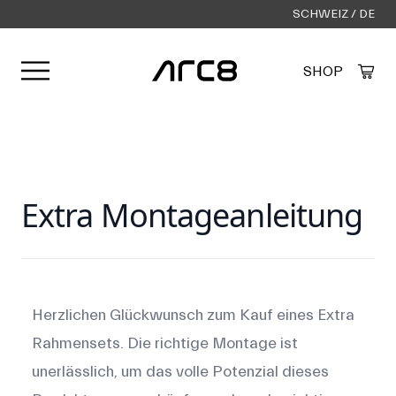
SCHWEIZ / DE
Menü öffnen
SHOP
Created by Alfa Design
from the Noun Project
Extra Montageanleitung
Products
Herzlichen Glückwunsch zum Kauf eines Extra
Rahmensets. Die richtige Montage ist
unerlässlich, um das volle Potenzial dieses