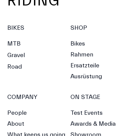
RIDING
BIKES
SHOP
MTB
Bikes
Rahmen
Gravel
Ersatzteile
Road
Ausrüstung
COMPANY
ON STAGE
People
Test Events
About
Awards & Media
What keeps us going
Showroom